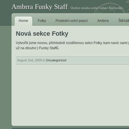
Ambrra Funky Staff
Osobní stránka jedné krásné Staffordky
Home
Fotky
Poslední volní pejsci
Ambrra
Štěňát
Nová sekce Fotky
Vytvořili jsme novou, přehledně rozdělenou sekci Fotky, kam navíc sami
už na dlouho:) Funky Staffů.
August 2nd, 2009 in
Uncategorized